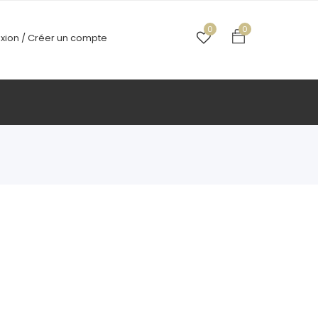
0
0
xion /
Créer un compte