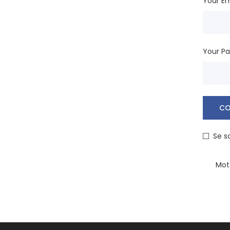
Your Em
Your P
CO
Se s
Mot