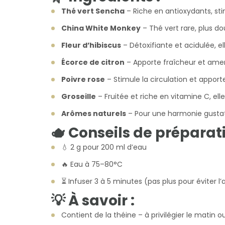
Thé vert Sencha
– Riche en antioxydants, sti
China White Monkey
– Thé vert rare, plus 
Fleur d’hibiscus
– Détoxifiante et acidulée, ell
Écorce de citron
– Apporte fraîcheur et amert
Poivre rose
– Stimule la circulation et appor
Groseille
– Fruitée et riche en vitamine C, ell
Arômes naturels
– Pour une harmonie gustati
🫖 Conseils de préparati
💧 2 g pour 200 ml d’eau
🔥 Eau à 75–80°C
⏳ Infuser 3 à 5 minutes (pas plus pour éviter 
💡 À savoir :
Contient de la théine – à privilégier le matin 