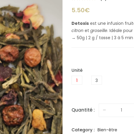
5.50€
Detoxis
est une infusion frui
citron
et
groseille
. Idéale pour
→ 50g | 2 g / tasse | 3 à 5 mi
Unité
1
3
Quantité :
Category :
Bien-être