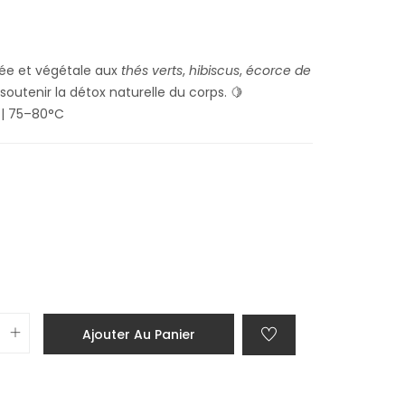
tée et végétale aux
thés verts
,
hibiscus
,
écorce de
 soutenir la détox naturelle du corps. 🍋
n | 75–80°C
Ajouter Au Panier