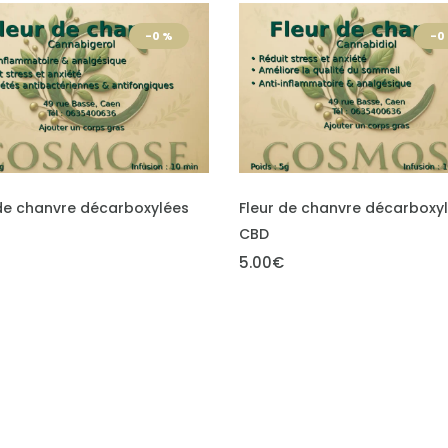
-0 %
-0
O CART
ADD TO CART
 de chanvre décarboxylées
Moringa
4.00€