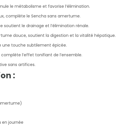
mule le métabolisme et favorise l’élimination.
doux, complète le Sencha sans amertume.
e soutient le drainage et l’élimination rénale.
ume douce, soutient la digestion et la vitalité hépatique.
te une touche subtilement épicée.
e complète l’effet tonifiant de l’ensemble.
ve sans artifices.
on :
l’amertume)
ou en journée