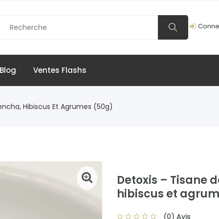
Conne
Blog
Ventes Flashs
encha, Hibiscus Et Agrumes (50g)
Detoxis – Tisane d
hibiscus et agru
(0) Avis