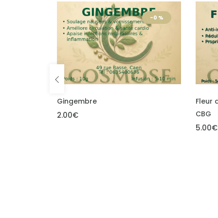
-0 %
-0 %
ADD TO CART
ADD T
Fleur de chanvre décarboxylées
Fleur
CBG
CBD
5.00€
5.00€