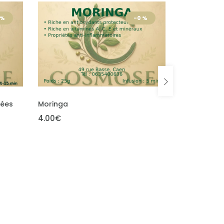
 %
-0 %
ADD TO CART
ADD TO CART
Laurier
Vétiver
2.00€
4.00€