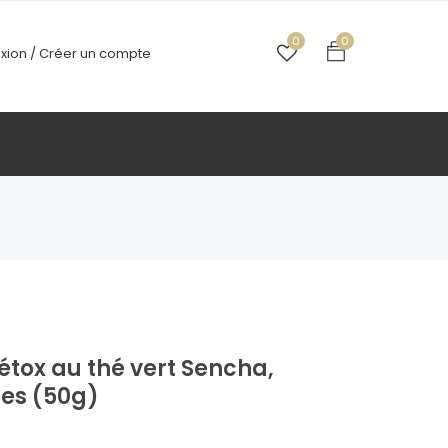
0
0
xion /
Créer un compte
étox au thé vert Sencha,
mes (50g)